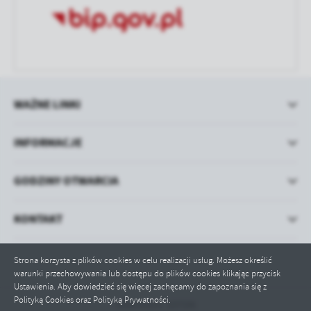
WAŻNE LINKI
INFORMACJE
GODZINY OTWARCIA
KONTAKT
Strona korzysta z plików cookies w celu realizacji usług. Możesz określić
warunki przechowywania lub dostępu do plików cookies klikając przycisk
Ustawienia. Aby dowiedzieć się więcej zachęcamy do zapoznania się z
Polityką Cookies oraz Polityką Prywatności.
Odwiedzin: 197596