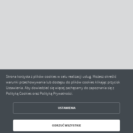
Strona korzysta z plików cookies w celu realizacji usług. Możesz określić
warunki przechowywania lub dostępu do plików cookies klikając przycisk
Ustawienia. Aby dowiedzieć się więcej zachęcamy do zapoznania się z
Polityką Cookies oraz Polityką Prywatności.
ZAPISZ WYBRANE
USTAWIENIA
ODRZUĆ WSZYSTKIE
ODRZUĆ WSZYSTKIE
ZEZWÓL NA WSZYSTKIE