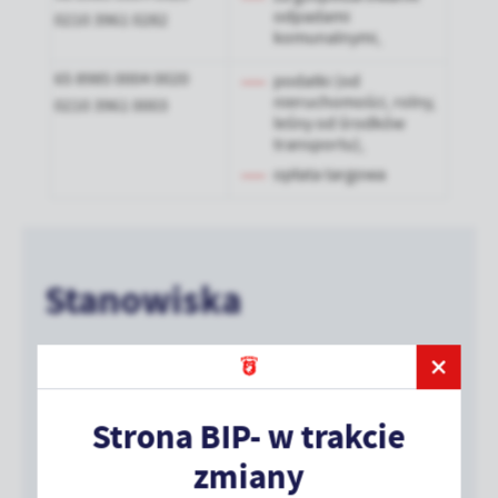
odpadami
0210 3961 0282
komunalnymi,
65 8985 0004 0020
podatki (od
nieruchomości, rolny,
0210 3961 0003
leśny od środków
transportu),
opłata targowa
Stanowiska
WÓJT
Strona BIP- w trakcie
TELEFON
+48 44 710 51 11
zmiany
FAX