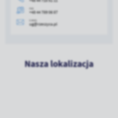
+48 44 710 51 11
FAX
+48 44 789 06 87
E-MAIL
ug@rzeczyca.pl
Nasza lokalizacja