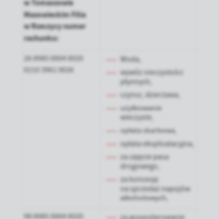
w Tomaszowie
Mazowieckim Filia
w Rzeczycy numer
rachunku:
26 8985 0004 0020
Woda,
0210 3961 0026
wywóz nieczystości
płynnych,
czynsz, dzierżawa,
użytkowanie
wieczyste,
opłata skarbowa,
opłata eksploatacyjna,
za zajęcie pasa
drogowego,
za koncesję
na sprzedaż napojów
alkoholowych,
98 8985 0004 0020
za gospodarowanie