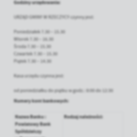
Godziny urzędowania:
Firmy te działają w charakterze pośredników prezentujących nasze
treści w postaci wiadomości, ofert, komunikatów mediów
URZĄD GMINY W RZECZYCY czynny jest:
społecznościowych.
Poniedziałek 7.30 – 15.30
Wtorek 7.30 – 16.30
Środa 7.30 – 15.30
Czwartek 7.30 – 15.30
Piątek 7.30 – 14.30
Kasa urzędu czynna jest:
od poniedziałku do piątku w godz.: 8:00 do 12:30
Numery kont bankowych:
Nazwa Banku :
Rodzaj należności:
Powiatowy Bank
Spółdzielczy