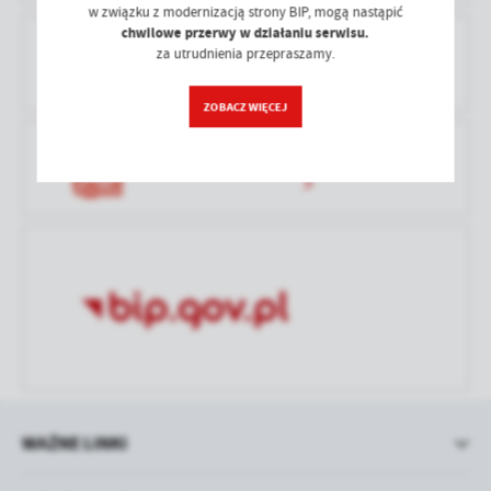
treści w postaci wiadomości, ofert, komunikatów mediów
w związku z modernizacją strony BIP, mogą nastąpić
społecznościowych.
chwilowe przerwy w działaniu serwisu.
PRAWO LOKALNE
za utrudnienia przepraszamy.
ZOBACZ WIĘCEJ
DZIENNIK URZĘDOWY WOJ. ŁÓDZKIEGO
WAŻNE LINKI