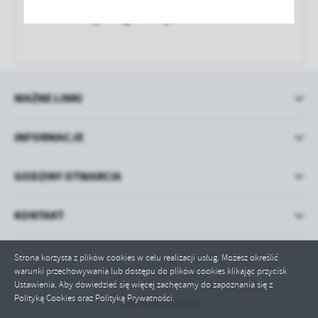
treści w postaci wiadomości, ofert, komunikatów mediów
społecznościowych.
WAŻNE LINKI
INFORMACJE
GODZINY OTWARCIA
KONTAKT
Strona korzysta z plików cookies w celu realizacji usług. Możesz określić
warunki przechowywania lub dostępu do plików cookies klikając przycisk
Ustawienia. Aby dowiedzieć się więcej zachęcamy do zapoznania się z
Polityką Cookies oraz Polityką Prywatności.
Odwiedzin: 197438