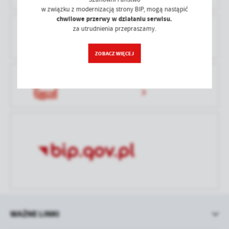
treści w postaci wiadomości, ofert, komunikatów mediów
w związku z modernizacją strony BIP, mogą nastąpić
społecznościowych.
chwilowe przerwy w działaniu serwisu.
za utrudnienia przepraszamy.
PRAWO LOKALNE
ZOBACZ WIĘCEJ
DZIENNIK URZĘDOWY WOJ. ŁÓDZKIEGO
WAŻNE LINKI