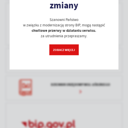
zmiany
Opublikował
Radosław Bernaciak
treści w postaci wiadomości, ofert, komunikatów mediów
społecznościowych.
Data ostatniej
Brak modyfikacji
aktualizacji
Szanowni Państwo
w związku z modernizacją strony BIP, mogą nastąpić
chwilowe przerwy w działaniu serwisu.
Ostatnio
-
za utrudnienia przepraszamy.
zaktualizował
ZOBACZ WIĘCEJ
PRAWO LOKALNE
DZIENNIK URZĘDOWY WOJ. ŁÓDZKIEGO