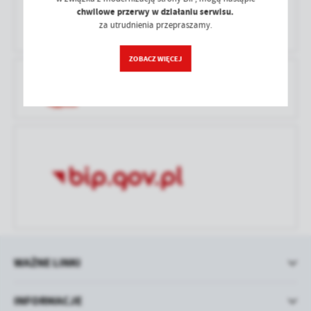
treści w postaci wiadomości, ofert, komunikatów mediów
chwilowe przerwy w działaniu serwisu.
PRAWO LOKALNE
społecznościowych.
za utrudnienia przepraszamy.
ZOBACZ WIĘCEJ
DZIENNIK URZĘDOWY WOJ. ŁÓDZKIEGO
WAŻNE LINKI
INFORMACJE