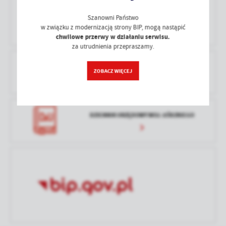
treści w postaci wiadomości, ofert, komunikatów mediów
społecznościowych.
Szanowni Państwo
Ostatnio
-
w związku z modernizacją strony BIP, mogą nastąpić
zaktualizował
chwilowe przerwy w działaniu serwisu.
za utrudnienia przepraszamy.
PRAWO LOKALNE
ZOBACZ WIĘCEJ
DZIENNIK URZĘDOWY WOJ. ŁÓDZKIEGO