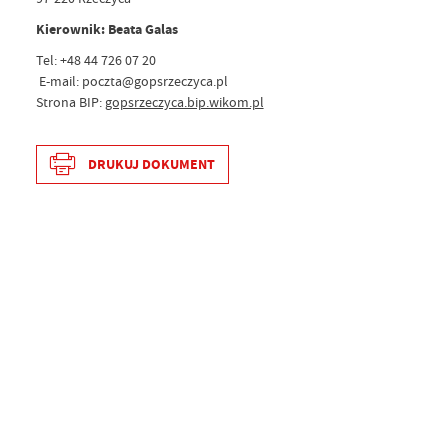
Kierownik: Beata Galas
Tel: +48 44 726 07 20
E-mail: poczta@gopsrzeczyca.pl
Strona BIP:
gopsrzeczyca.bip.wikom.pl
DRUKUJ DOKUMENT
Data wytworzenia
2026-01
Wytworzył
Radosła
Data opublikowania
2026-01
Opublikował
Radosła
Data ostatniej aktualizacji
2026-01
Ostatnio zaktualizował
Radosła