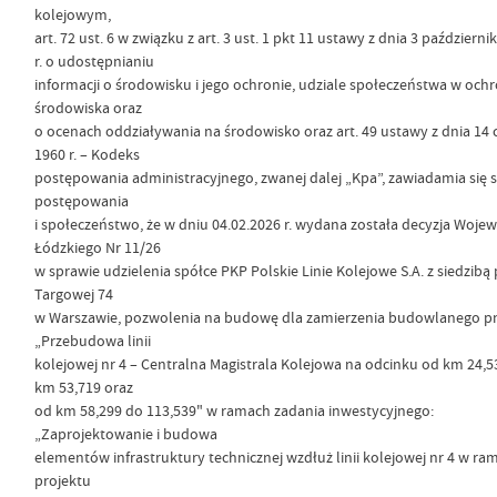
kolejowym,
art. 72 ust. 6 w związku z art. 3 ust. 1 pkt 11 ustawy z dnia 3 październi
r. o udostępnianiu
informacji o środowisku i jego ochronie, udziale społeczeństwa w ochr
środowiska oraz
o ocenach oddziaływania na środowisko oraz art. 49 ustawy z dnia 14 
1960 r. – Kodeks
postępowania administracyjnego, zwanej dalej „Kpa”, zawiadamia się 
postępowania
i społeczeństwo, że w dniu 04.02.2026 r. wydana została decyzja Woje
Łódzkiego Nr 11/26
w sprawie udzielenia spółce PKP Polskie Linie Kolejowe S.A. z siedzibą 
Targowej 74
w Warszawie, pozwolenia na budowę dla zamierzenia budowlanego pn
„Przebudowa linii
kolejowej nr 4 – Centralna Magistrala Kolejowa na odcinku od km 24,5
km 53,719 oraz
od km 58,299 do 113,539" w ramach zadania inwestycyjnego:
„Zaprojektowanie i budowa
elementów infrastruktury technicznej wzdłuż linii kolejowej nr 4 w ra
projektu