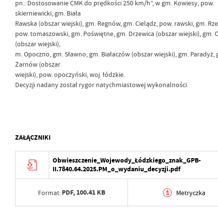
pn.: Dostosowanie CMK do prędkości 250 km/h”, w gm. Kowiesy, pow.
skierniewicki, gm. Biała
Rawska (obszar wiejski), gm. Regnów, gm. Cielądz, pow. rawski, gm. Rze
pow. tomaszowski, gm. Poświętne, gm. Drzewica (obszar wiejski), gm.
(obszar wiejski),
m. Opoczno, gm. Sławno, gm. Białaczów (obszar wiejski), gm. Paradyż, 
Żarnów (obszar
wiejski), pow. opoczyński, woj. łódzkie.
Decyzji nadany został rygor natychmiastowej wykonalności.
ZAŁĄCZNIKI
Obwieszczenie_Wojewody_Łódzkiego_znak_GPB-
II.7840.64.2025.PM_o_wydaniu_decyzji.pdf
PDF,
100.41 KB
Format:
Metryczka
Data wytworzenia
2026-02-13 18:58:43